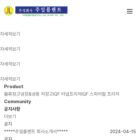
선진기술로 냉장, 냉동산업을 이끄는
주일플랜트
자세히보기
독보적인 기술로 에너지비용 DOWN
물류창고
자세히보기
사시사철 자연그대로
냉장&냉동 저장고
자세히보기
가공에서 포장까지 ONE-STOP 냉동
IQF 프리저
자세히보기
Product
물류창고
냉장&냉동 저장고
IQF 터널프리저
IQF 스파이럴 프리저
Community
공지사항
더보기
공지
*****주일플랜트 회사소개서*****
2024-04-15
공지