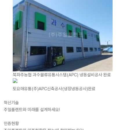
북파주농협 과수물류유통시스템(APC) 냉동설비공사 완료
토요애유통(주)APC신축공사(냉장냉동공사)완료
혁신기술
주일플랜트와 미래를 설계하세요!
인증현황